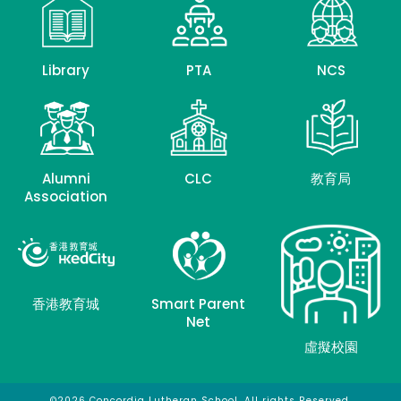
Library
PTA
NCS
Alumni
CLC
教育局
Association
香港教育城
Smart Parent
Net
虛擬校園
©2026 Concordia Lutheran School. All rights Reserved.