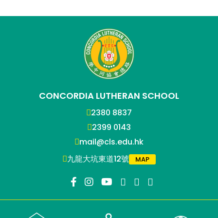
CONCORDIA LUTHERAN SCHOOL
2380 8837
2399 0143
mail@cls.edu.hk
九龍大坑東道12號
MAP