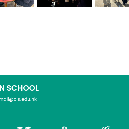
N SCHOOL
mail@cls.edu.hk