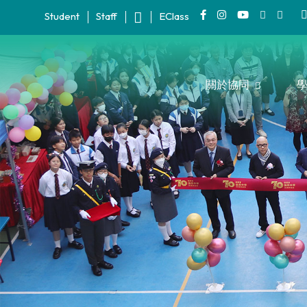
Student
Staff
EClass
關於協同