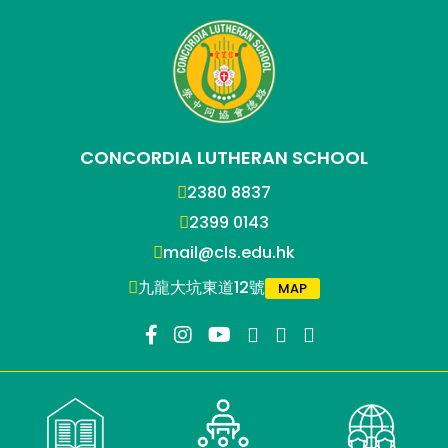
CONCORDIA LUTHERAN SCHOOL
2380 8837
2399 0143
mail@cls.edu.hk
九龍大坑東道12號
MAP