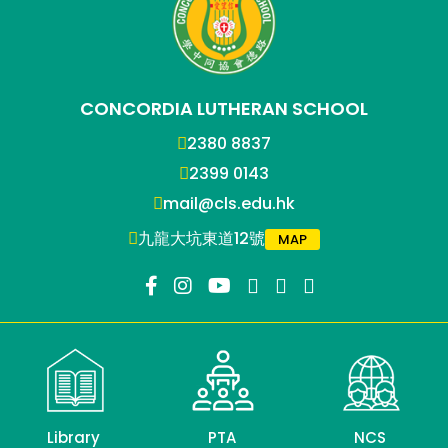
CONCORDIA LUTHERAN SCHOOL
2380 8837
2399 0143
mail@cls.edu.hk
九龍大坑東道12號
MAP
Library
PTA
NCS