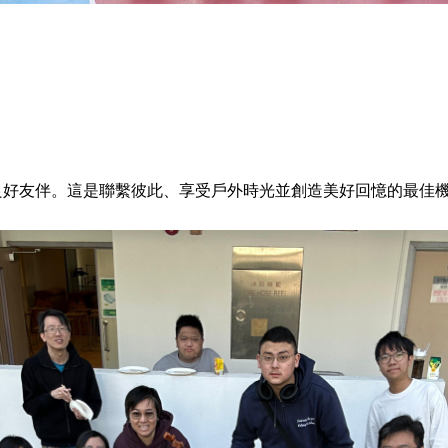
良好友伴。這是聯繫彼此、享受戶外時光並創造美好回憶的最佳