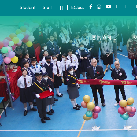
Student
Staff
EClass
關於協同