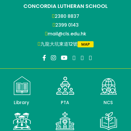
CONCORDIA LUTHERAN SCHOOL
2380 8837
2399 0143
mail@cls.edu.hk
九龍大坑東道12號
MAP
Library
PTA
NCS