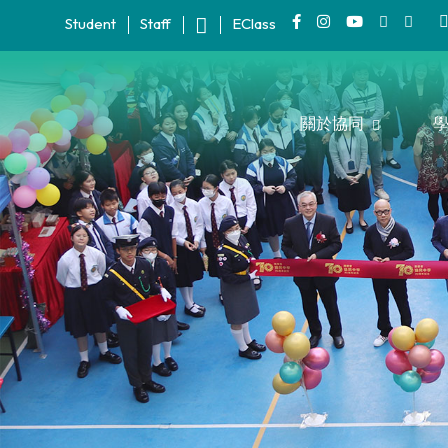
Student
Staff
EClass
關於協同