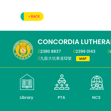
< BACK
CONCORDIA LUTHERA
2380 8837
2399 0143
九龍大坑東道12號
MAP
Library
PTA
NCS