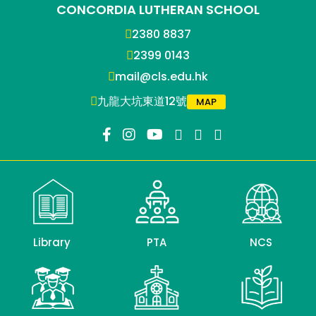
CONCORDIA LUTHERAN SCHOOL
2380 8837
2399 0143
mail@cls.edu.hk
九龍大坑東道12號
MAP
Library
PTA
NCS