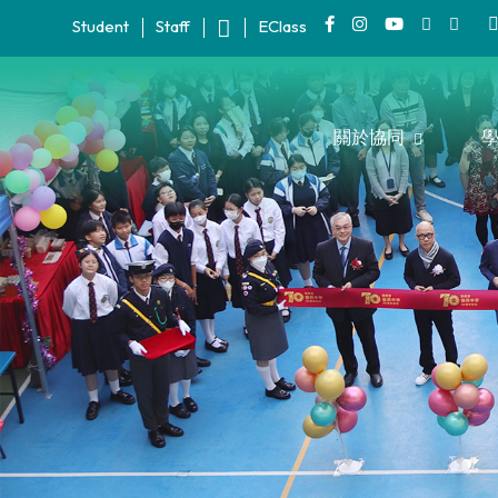
Student
Staff
EClass
關於協同