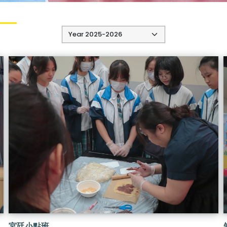
宮廷小點班