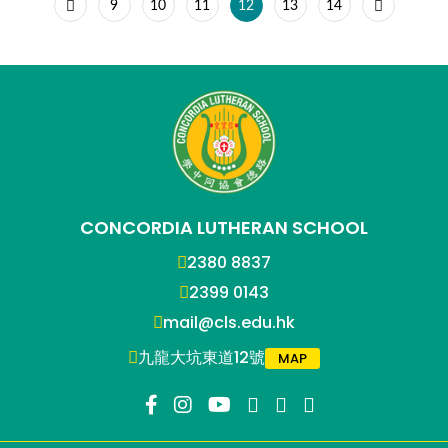
9
10
11
12
13
14
CONCORDIA LUTHERAN SCHOOL
2380 8837
2399 0143
mail@cls.edu.hk
九龍大坑東道12號
MAP