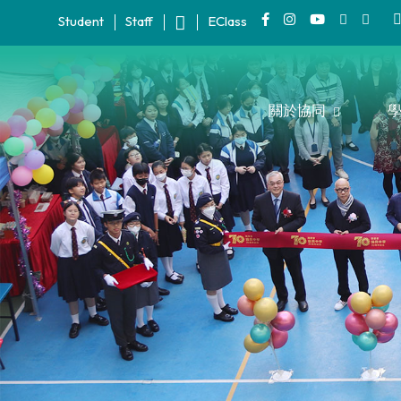
Student
Staff
EClass
關於協同