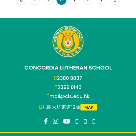
4
5
6
7
8
9
CONCORDIA LUTHERAN SCHOOL
2380 8837
2399 0143
mail@cls.edu.hk
九龍大坑東道12號
MAP