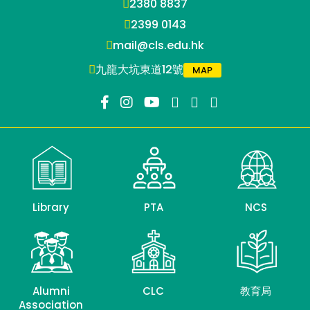
2380 8837
2399 0143
mail@cls.edu.hk
九龍大坑東道12號
MAP
Library
PTA
NCS
Alumni
CLC
教育局
Association