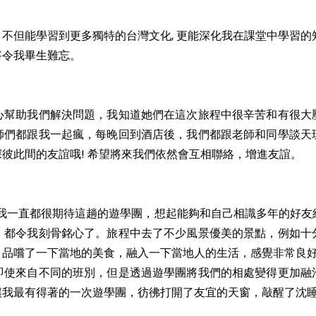
不但能學習到更多獨特的台灣文化, 更能深化我在課堂中學習的
將令我畢生難忘。
心幫助我們解決問題，我知道她們在這次旅程中很辛苦和有很大
師們都跟我一起瘋，每晚回到酒店後，我們都跟老師和同學談天
彼此間的友誼哦! 希望將來我們依然會互相聯絡，增進友誼。
。我一直都很期待這趟的遊學團，想起能夠和自己相識多年的好友
，都令我刻骨銘心了。旅程中去了不少風景優美的景點，例如十
，品嚐了一下當地的美食，融入一下當地人的生活，感覺非常良
即使來自不同的班別，但是透過遊學團將我們的相處變得更加融
讓我最有得著的一次遊學團，彷彿打開了友宜的天窗，敲醒了沈