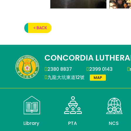
< BACK
CONCORDIA LUTHERA
2380 8837
2399 0143
九龍大坑東道12號
MAP
Library
PTA
NCS