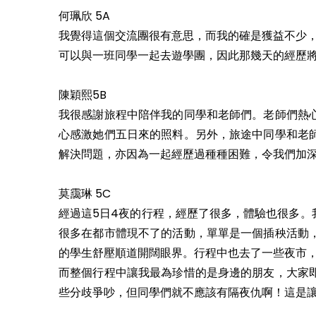
何珮欣 5A
我覺得這個交流團很有意思，而我的確是獲益不少，
可以與一班同學一起去遊學團，因此那幾天的經歷
陳穎熙5B
我很感謝旅程中陪伴我的同學和老師們。老師們熱
心感激她們五日來的照料。另外，旅途中同學和老
解決問題，亦因為一起經歷過種種困難，令我們加深
莫靄琳 5C
經過這5日4夜的行程，經歷了很多，體驗也很多
很多在都市體現不了的活動，單單是一個插秧活動
的學生舒壓順道開闊眼界。行程中也去了一些夜市
而整個行程中讓我最為珍惜的是身邊的朋友，大家
些分歧爭吵，但同學們就不應該有隔夜仇啊！這是