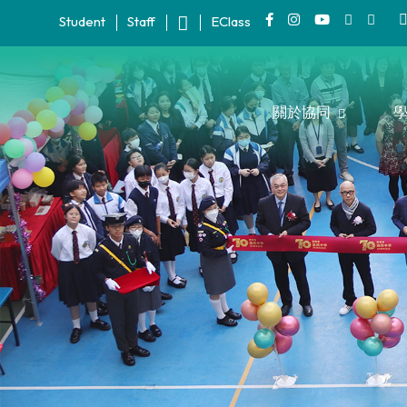
Student
Staff
EClass
關於協同