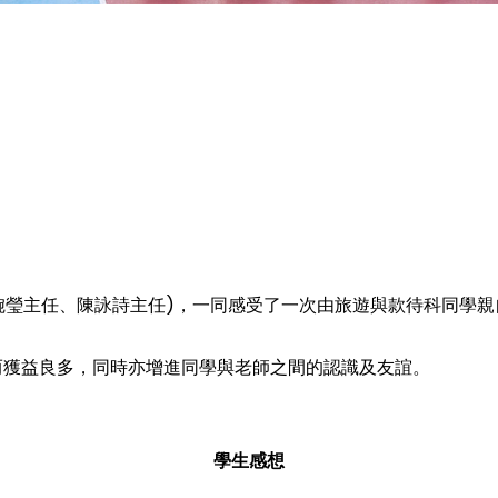
劉婉瑩主任、陳詠詩主任)，一同感受了一次由旅遊與款待科同學
而獲益良多，同時亦增進同學與老師之間的認識及友誼。
學生感想