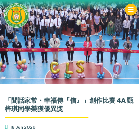
「閒話家常・幸福傳『信』」創作比賽 4A 甄
梓琪同學榮獲優異獎
18 Jun 2026