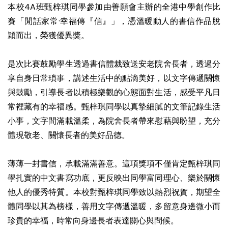
本校4A班甄梓琪同學參加由善願會主辦的全港中學創作比
賽「閒話家常·幸福傳『信』」，憑溫暖動人的書信作品脫
穎而出，榮獲優異獎。
是次比賽鼓勵學生透過書信體裁致送安老院舍長者，透過分
享自身日常瑣事，講述生活中的點滴美好，以文字傳遞關懷
與鼓勵，引導長者以積極樂觀的心態面對生活，感受平凡日
常裡藏有的幸福感。甄梓琪同學以真摯細膩的文筆記錄生活
小事，文字間滿載溫柔，為院舍長者帶來慰藉與盼望，充分
體現敬老、關懷長者的美好品德。
薄薄一封書信，承載滿滿善意。這項獎項不僅肯定甄梓琪同
學扎實的中文書寫功底，更反映出同學富同理心、樂於關懷
他人的優秀特質。本校對甄梓琪同學致以熱烈祝賀，期望全
體同學以其為榜樣，善用文字傳遞溫暖，多留意身邊微小而
珍貴的幸福，時常向身邊長者表達關心與問候。