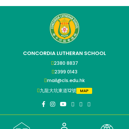
CONCORDIA LUTHERAN SCHOOL
2380 8837
2399 0143
mail@cls.edu.hk
九龍大坑東道12號
MAP