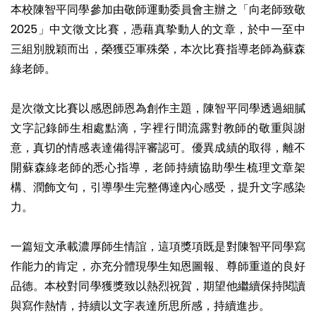
本校陳智平同學參加由敬師運動委員會主辦之「向老師致敬
2025」中文徵文比賽，憑藉真挚動人的文章，於中一至中
三組別脫穎而出，榮獲亞軍殊榮，本次比賽指導老師為蘇森
綠老師。
是次徵文比賽以感恩師恩為創作主題，陳智平同學透過細膩
文字記錄師生相處點滴，字裡行間流露對教師的敬重與謝
意，真切的情感表達備得評審認可。優異成績的取得，離不
開蘇森綠老師的悉心指導，老師持續協助學生梳理文章架
構、潤飾文句，引導學生完整傳達內心感受，提升文字感染
力。
一篇短文承載濃厚師生情誼，這項獎項既是對陳智平同學寫
作能力的肯定，亦充分體現學生知恩圖報、尊師重道的良好
品德。本校對同學獲獎致以熱烈祝賀，期望他繼續保持閱讀
與寫作熱情，持續以文字表達所思所感，持續進步。