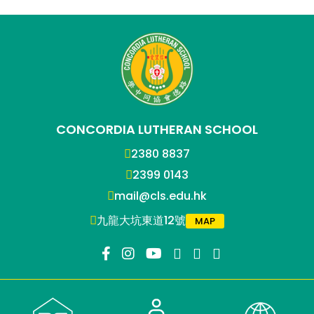
CONCORDIA LUTHERAN SCHOOL
2380 8837
2399 0143
mail@cls.edu.hk
九龍大坑東道12號
MAP