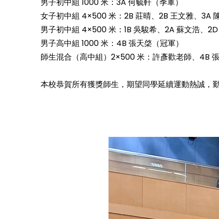
男子初中組 1000 米：3A 何毓軒（季軍）
女子初中組 4×500 米：2B 莊晴、2B 王文雅、3
男子初中組 4×500 米：1B 吳駿希、2A 蘇文浩、
男子高中組 1000 米：4B 張天棨（冠軍）
師生混合（高中組）2×500 米：許彥歡老師、4B 
本校恭賀所有獲獎師生，期望同學延續運動熱誠，