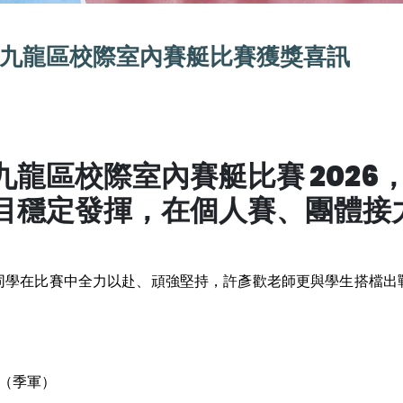
九龍區校際室內賽艇比賽獲獎喜訊
龍區校際室內賽艇比賽 2026
目穩定發揮，在個人賽、團體接
同學在比賽中全力以赴、頑強堅持，許彥歡老師更與學生搭檔出
馨（季軍）