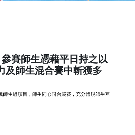
，參賽師生憑藉平日持之以
力及師生混合賽中斬獲多
戰師生組項目，師生同心同台競賽，充分體現師生互