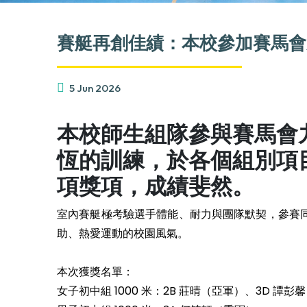
賽艇再創佳績：本校參加賽馬會
5 Jun 2026
本校師生組隊參與賽馬會九
恆的訓練，於各個組別項
項獎項，成績斐然。
室內賽艇極考驗選手體能、耐力與團隊默契，參賽
助、熱愛運動的校園風氣。
本次獲獎名單：
女子初中組 1000 米：2B 莊晴（亞軍）、3D 譚彭