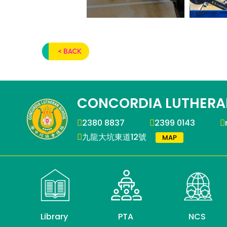
< BACK
CONCORDIA LUTHERA
2380 8837
2399 0143
九龍大坑東道12號
MAP
Library
PTA
NCS