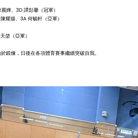
A 陳麗嬅、3D 譚彭馨（冠軍）
2D 陳耀揚、3A 何毓軒（亞軍）
張天棨（亞軍）
勤於鍛煉，日後在各項體育賽事繼續突破自我。