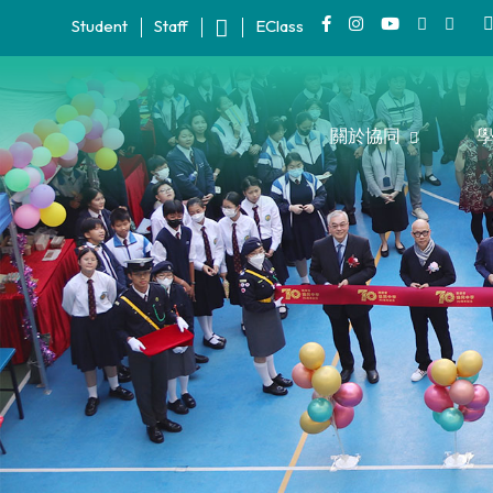
Student
Staff
EClass
關於協同