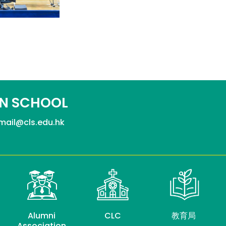
N SCHOOL
mail@cls.edu.hk
Alumni
CLC
教育局
Association