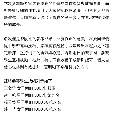
本次參加學界室內賽艇賽的同學均為首次參與此類賽事。面
對未曾接觸的運動項目，大家難免略感緊張，但所有人都勇
於嘗試、大膽挑戰，邁出了寶貴的第一步，在賽場中收穫難
得的成長。
名次僅是階段性的參考成果，比賽真正的意義，在於同學們
從中學習運動技巧、累積實戰經驗，並鍛煉出在壓力之下穩
定發揮、堅持到底的勇氣與心態。為期兩日的賽事裡，參賽
學生互相鼓勵、彼此扶持，不僅收穫了成績與認可，個人自
信心也得到有效提升，更明晰了今後努力的方向。
茲將參賽學生成績列示如下：
王文雅 女子丙組 300 米 殿軍
余 乾 男子丙組 300 米 第九名
張天棨 男子甲組 1000 米 第八名
莊 晴 女子丙組 1000 米 第八名