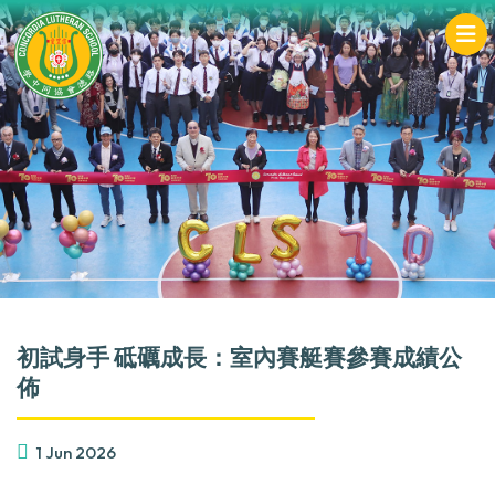
初試身手 砥礪成長：室內賽艇賽參賽成績公
佈
1 Jun 2026