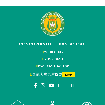
CONCORDIA LUTHERAN SCHOOL
2380 8837
2399 0143
mail@cls.edu.hk
九龍大坑東道12號
MAP