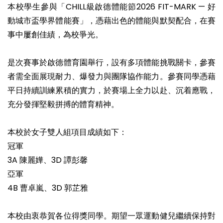
本校學生參與「CHILL級啟德體能節2026 FIT-MARK — 好
動城市盃學界體能賽」，憑藉出色的體能與默契配合，在賽
事中屢創佳績，為校爭光。
是次賽事於啟德體育園舉行，設有多項體能挑戰關卡，參賽
者需全面展現耐力、爆發力與團隊協作能力。參賽同學憑藉
平日持續訓練累積的實力，於賽場上全力以赴、沉着應戰，
充分發揮堅毅拼搏的體育精神。
本校於女子雙人組項目成績如下：
冠軍
3A 陳麗嬅、3D 譚彭馨
亞軍
4B 曹卓嵐、3D 郭芷雅
本校由衷恭賀各位得獎同學。期望一眾運動健兒繼續保持對