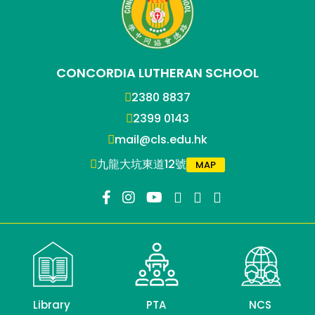
CONCORDIA LUTHERAN SCHOOL
2380 8837
2399 0143
mail@cls.edu.hk
九龍大坑東道12號
MAP
Library
PTA
NCS