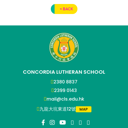
< BACK
CONCORDIA LUTHERAN SCHOOL
2380 8837
2399 0143
mail@cls.edu.hk
九龍大坑東道12號
MAP