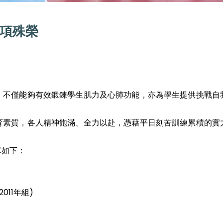
項殊榮
，不僅能夠有效鍛鍊學生肌力及心肺功能，亦為學生提供挑戰自
育素質，各人精神飽滿、全力以赴，憑藉平日刻苦訓練累積的實
單如下：
2011年組)