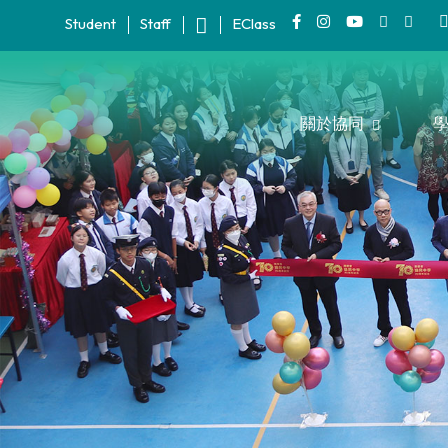
Student
Staff
EClass
關於協同