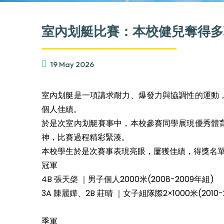
室內划艇比賽：本校健兒奪得多
19 May 2026
室內划艇是一項講求耐力、爆發力與協調性的運動
個人佳績。
於是次室內划艇賽事中，本校參賽同學展現優秀體
神，比賽過程精彩緊湊。
本校學生於是次賽事表現亮眼，屢獲佳績，得獎名
冠軍
4B 張天棨 ｜男子個人2000米(2008-2009年組)
3A 陳麗嬅、2B 莊晴 ｜女子組隊際2×1000米(2010-
季軍