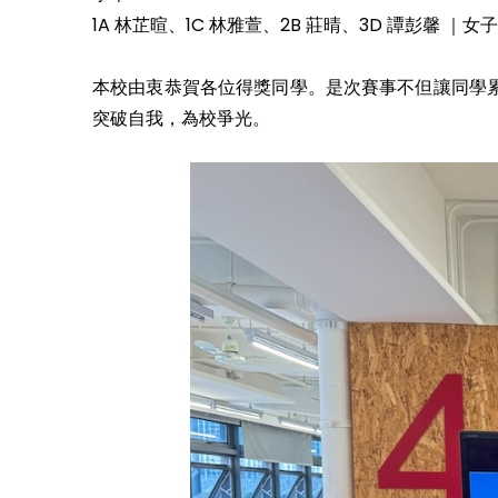
1A 林芷暄、1C 林雅萱、2B 莊晴、3D 譚彭馨 ｜女子組
本校由衷恭賀各位得獎同學。是次賽事不但讓同學
突破自我，為校爭光。