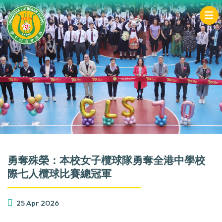
勇奪殊榮：本校女子欖球隊勇奪全港中學校
際七人欖球比賽總冠軍
25 Apr 2026