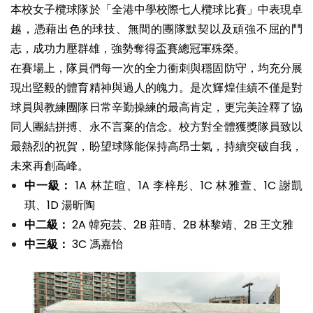
本校女子欖球隊於「全港中學校際七人欖球比賽」中表現卓
越，憑藉出色的球技、無間的團隊默契以及頑強不屈的鬥
志，成功力壓群雄，強勢奪得盃賽總冠軍殊榮。
在賽場上，隊員們每一次的全力衝刺與穩固防守，均充分展
現出堅毅的體育精神與過人的魄力。是次輝煌佳績不僅是對
球員與教練團隊日常辛勤操練的最高肯定，更完美詮釋了協
同人團結拼搏、永不言棄的信念。校方對全體獲獎隊員致以
最熱烈的祝賀，盼望球隊能保持高昂士氣，持續突破自我，
未來再創高峰。
中一級：
1A 林芷暄、1A 李梓彤、1C 林雅萱、1C 謝凱
琪、1D 湯昕陶
中二級：
2A 韓宛芸、2B 莊晴、2B 林黎靖、2B 王文雅
中三級：
3C 馮嘉怡