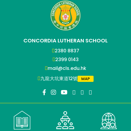
CONCORDIA LUTHERAN SCHOOL
2380 8837
2399 0143
mail@cls.edu.hk
九龍大坑東道12號
MAP