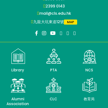
2399 0143
mail@cls.edu.hk
九龍大坑東道12號
MAP
Library
PTA
NCS
Alumni
CLC
教育局
Association