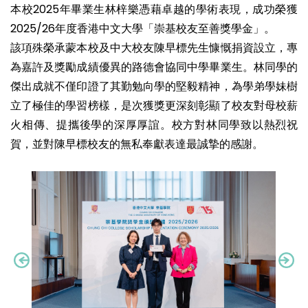
本校2025年畢業生林梓樂憑藉卓越的學術表現，成功榮獲
2025/26年度香港中文大學「崇基校友至善獎學金」。
該項殊榮承蒙本校及中大校友陳早標先生慷慨捐資設立，專
為嘉許及獎勵成績優異的路德會協同中學畢業生。林同學的
傑出成就不僅印證了其勤勉向學的堅毅精神，為學弟學妹樹
立了極佳的學習榜樣，是次獲獎更深刻彰顯了校友對母校薪
火相傳、提攜後學的深厚厚誼。校方對林同學致以熱烈祝
賀，並對陳早標校友的無私奉獻表達最誠摯的感謝。