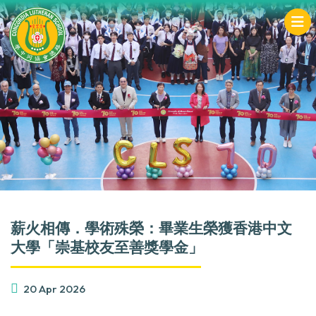
薪火相傳．學術殊榮：畢業生榮獲香港中文
大學「崇基校友至善獎學金」
20 Apr 2026