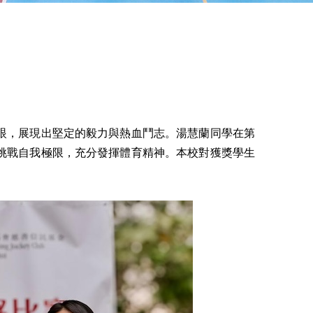
眼，展現出堅定的毅力與熱血鬥志。湯慧蘭同學在第
挑戰自我極限，充分發揮體育精神。本校對獲獎學生