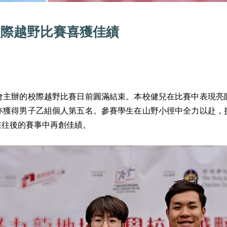
度校際越野比賽喜獲佳績
會主辦的校際越野比賽日前圓滿結束。本校健兒在比賽中表現亮
亦獲得男子乙組個人第五名。參賽學生在山野小徑中全力以赴，
在往後的賽事中再創佳績。