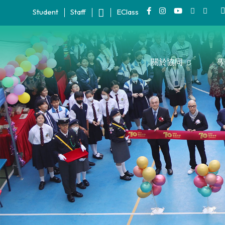
Student
Staff
EClass
關於協同