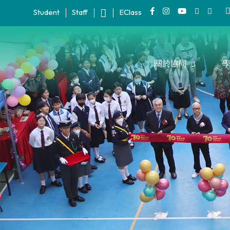
Student
Staff
EClass
關於協同