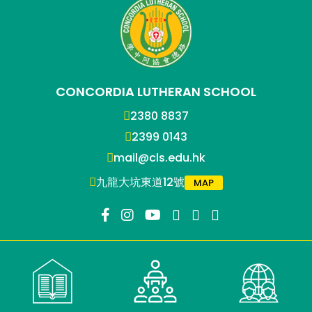
CONCORDIA LUTHERAN SCHOOL
2380 8837
2399 0143
mail@cls.edu.hk
九龍大坑東道12號
MAP