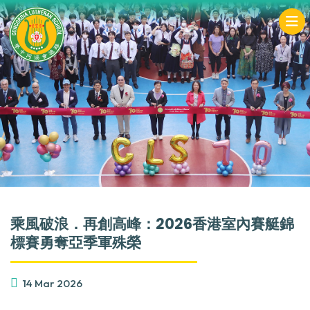
乘風破浪．再創高峰：2026香港室內賽艇錦
標賽勇奪亞季軍殊榮
14 Mar 2026