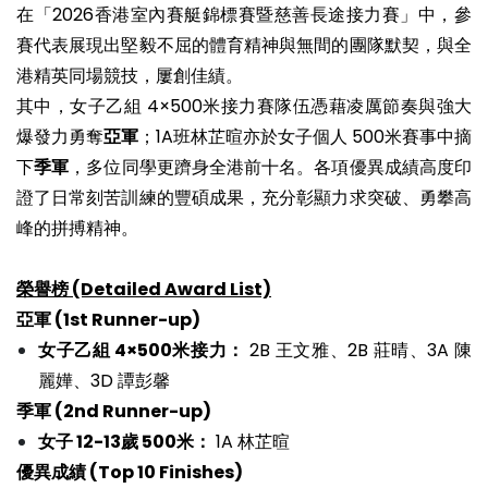
在「2026香港室內賽艇錦標賽暨慈善長途接力賽」中，參
賽代表展現出堅毅不屈的體育精神與無間的團隊默契，與全
港精英同場競技，屢創佳績。
其中，女子乙組 4×500米接力賽隊伍憑藉凌厲節奏與強大
爆發力勇奪
亞軍
；1A班林芷暄亦於女子個人 500米賽事中摘
下
季軍
，多位同學更躋身全港前十名。各項優異成績高度印
證了日常刻苦訓練的豐碩成果，充分彰顯力求突破、勇攀高
峰的拼搏精神。
榮譽榜 (Detailed Award List)
亞軍 (1st Runner-up)
女子乙組 4×500米接力：
2B 王文雅、2B 莊晴、3A 陳
麗嬅、3D 譚彭馨
季軍 (2nd Runner-up)
女子 12-13歲 500米：
1A 林芷暄
優異成績 (Top 10 Finishes)