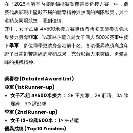
在「2026香港室內賽艇錦標賽暨慈善長途接力賽」中，參
賽代表展現出堅毅不屈的體育精神與無間的團隊默契，與全
港精英同場競技，屢創佳績。
其中，女子乙組 4×500米接力賽隊伍憑藉凌厲節奏與強大
爆發力勇奪
亞軍
；1A班林芷暄亦於女子個人 500米賽事中摘
下
季軍
，多位同學更躋身全港前十名。各項優異成績高度印
證了日常刻苦訓練的豐碩成果，充分彰顯力求突破、勇攀高
峰的拼搏精神。
榮譽榜 (Detailed Award List)
亞軍 (1st Runner-up)
女子乙組 4×500米接力：
2B 王文雅、2B 莊晴、3A 陳
麗嬅、3D 譚彭馨
季軍 (2nd Runner-up)
女子 12-13歲 500米：
1A 林芷暄
優異成績 (Top 10 Finishes)