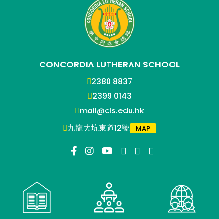
CONCORDIA LUTHERAN SCHOOL
2380 8837
2399 0143
mail@cls.edu.hk
九龍大坑東道12號
MAP