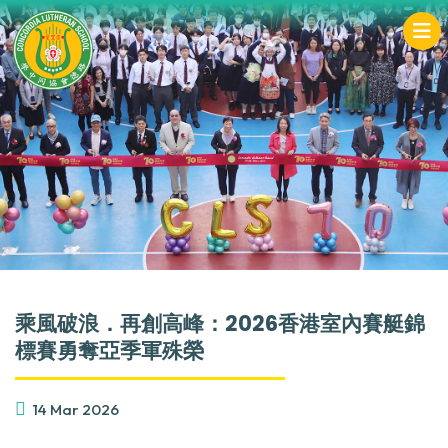
乘風破浪．再創高峰：2026香港室內賽艇錦
標賽勇奪亞季軍殊榮
14 Mar 2026