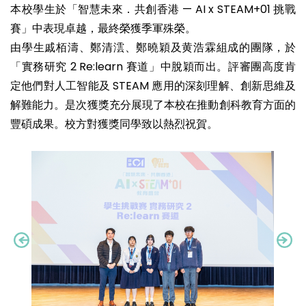
本校學生於「智慧未來．共創香港 — AI x STEAM+01 挑戰
賽」中表現卓越，最終榮獲季軍殊榮。
由學生戚栢濤、鄭清澐、鄭曉穎及黄浩霖組成的團隊，於
「實務研究 2 Re:learn 賽道」中脫穎而出。評審團高度肯
定他們對人工智能及 STEAM 應用的深刻理解、創新思維及
解難能力。是次獲獎充分展現了本校在推動創科教育方面的
豐碩成果。校方對獲獎同學致以熱烈祝賀。