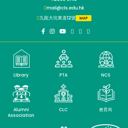
mail@cls.edu.hk
九龍大坑東道12號
MAP
Library
PTA
NCS
Alumni
CLC
教育局
Association