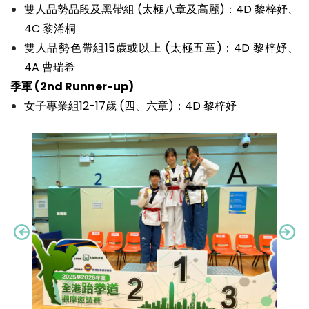
雙人品勢品段及黑帶組 (太極八章及高麗)：4D 黎梓妤、
4C 黎浠桐
雙人品勢色帶組15歲或以上 (太極五章)：4D 黎梓妤、
4A 曹瑞希
季軍 (2nd Runner-up)
女子專業組12-17歲 (四、六章)：4D 黎梓妤