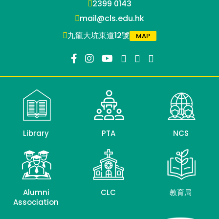
2399 0143
mail@cls.edu.hk
九龍大坑東道12號
MAP
Library
PTA
NCS
Alumni
CLC
教育局
Association