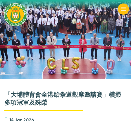
「大埔體育會全港跆拳道觀摩邀請賽」橫掃
多項冠軍及殊榮
14 Jan 2026