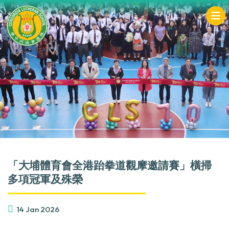
「大埔體育會全港跆拳道觀摩邀請賽」橫掃
多項冠軍及殊榮
14 Jan 2026