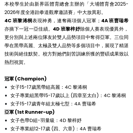
本校學生於由新界區體育總會主辦的「大埔體育會2025-
2026年度全港跆拳道觀摩邀請賽」中大放異彩。
4C 班黎浠桐
表現神勇，連奪兩項個人冠軍；
4A 班曹瑞希
亦摘下一冠一亞佳績。
4D 班黎梓妤
除個人賽表現優異外，
更分別與上述兩位隊友於雙人品勢項目中奪得亞軍。三位同
學在黑帶高麗、太極及雙人品勢等多個項目中，展現了精湛
技術與絕佳默契。校方對她們刻苦訓練所獲的豐碩成果致以
熱烈祝賀。
冠軍 (Champion)
女子15-17歲黑帶組高麗：4C 黎浠桐
女子專業組黑帶15-17歲以上 (四章至太白)：4C 黎浠桐
女子15-17歲青年組太極七型：4A 曹瑞希
亞軍 (1st Runner-up)
女子色帶D組-羽量級：4D 黎梓妤
女子專業組12-17歲 (四、六章)：4A 曹瑞希