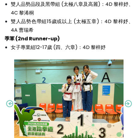
雙人品勢品段及黑帶組 (太極八章及高麗)：4D 黎梓妤、
4C 黎浠桐
雙人品勢色帶組15歲或以上 (太極五章)：4D 黎梓妤、
4A 曹瑞希
季軍 (2nd Runner-up)
女子專業組12-17歲 (四、六章)：4D 黎梓妤