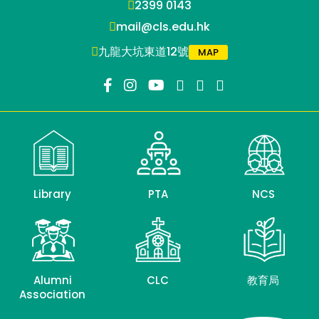
2399 0143
mail@cls.edu.hk
九龍大坑東道12號
MAP
Library
PTA
NCS
Alumni
CLC
教育局
Association