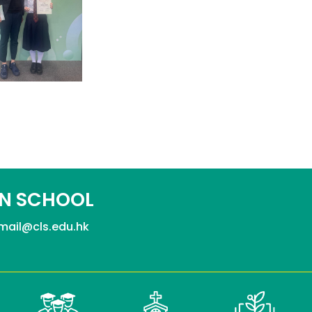
N SCHOOL
mail@cls.edu.hk