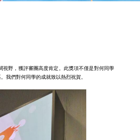
闊視野，獲評審團高度肯定。此獎項不僅是對何同學
區。我們對何同學的成就致以熱烈祝賀。