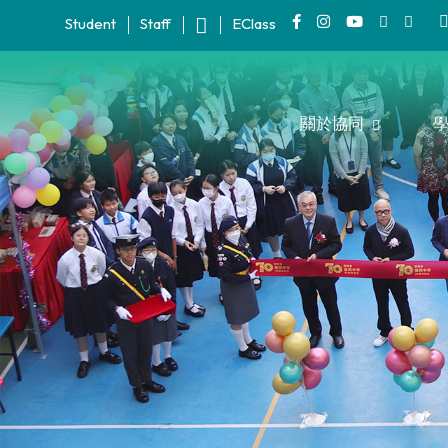
Student
Staff
EClass
關於協同