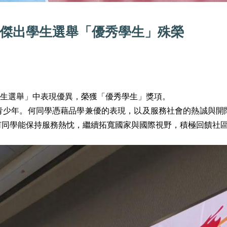
傑出學生選舉「優秀學生」殊榮
生選舉」中表現優異，榮獲「優秀學生」獎項。
青少年。何同學憑藉品學兼優的表現，以及服務社會的熱誠與開
何同學能保持服務熱忱，繼續拓寬國家與國際視野，積極回饋社