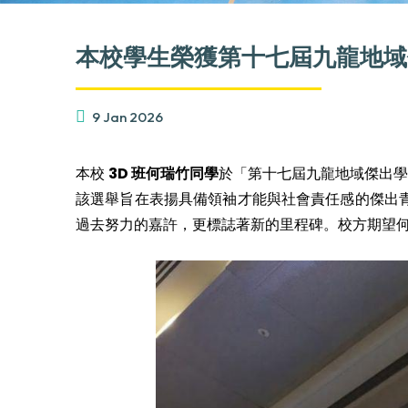
本校學生榮獲第十七屆九龍地域
9 Jan 2026
本校
3D 班何瑞竹同學
於「第十七屆九龍地域傑出學
該選舉旨在表揚具備領袖才能與社會責任感的傑出
過去努力的嘉許，更標誌著新的里程碑。校方期望