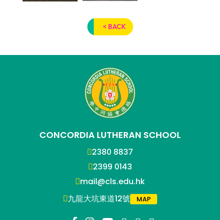
< BACK
CONCORDIA LUTHERAN SCHOOL
2380 8837
2399 0143
mail@cls.edu.hk
九龍大坑東道12號
MAP