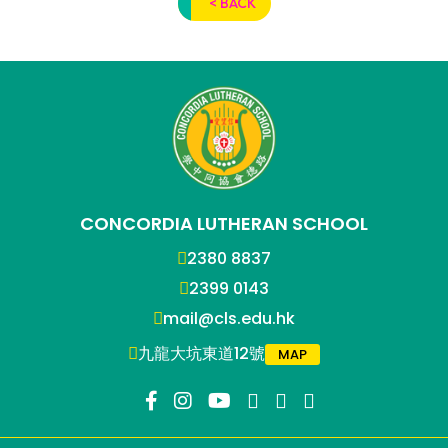
< BACK
CONCORDIA LUTHERAN SCHOOL
2380 8837
2399 0143
mail@cls.edu.hk
九龍大坑東道12號
MAP