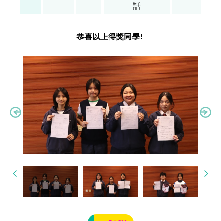
話
恭喜以上得獎同學!