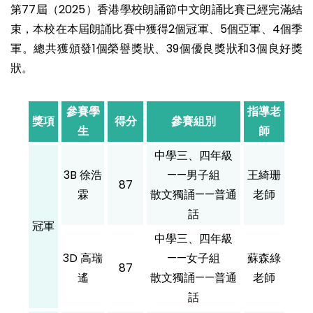
第77屆（2025）香港學校朗誦節中文朗誦比賽已經完滿結
束，本校在本屆朗誦比賽中獲得2個冠軍、5個亞軍、4個季
軍。總共獲頒發1個榮譽獎狀、39個優良獎狀和3個良好獎
狀。
參賽學
指導老
獎項
得分
參賽組別
生
師
中學三、四年級
3B 徐浩
——男子組
王綺珊
87
霖
散文獨誦——普通
老師
話
冠軍
中學三、四年級
3D 高瑞
——女子組
蘇森綠
87
遙
散文獨誦——普通
老師
話