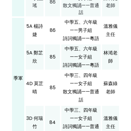
86
瑤
散文獨誦——普通
老師
話
中學五、六年級
5A 楊詩
溫雅儀
86
——男子組
婕
主任
詩詞獨誦——粵語
中學五、六年級
5A 鄭芷
林澔老
85
——女子組
欣
師
詩詞獨誦——粵語
中學三、四年級
季軍
4D 莫芷
——女子組
蘇森綠
85
晴
散文獨誦——普通
老師
話
中學三、四年級
3D 何瑞
——女子組
溫雅儀
84
竹
詩詞獨誦——普通
主任