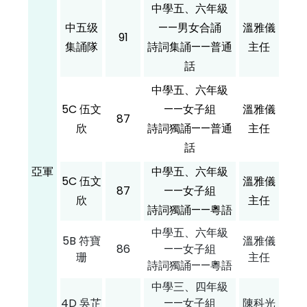
中學五、六年級
中五级
——男女合誦
溫雅儀
91
集誦隊
詩詞集誦——普通
主任
話
中學五、六年級
5C 伍文
——女子組
溫雅儀
87
欣
詩詞獨誦——普通
主任
話
亞軍
中學五、六年級
5C 伍文
溫雅儀
87
——女子組
欣
主任
詩詞獨誦——粵語
中學五、六年級
5B 符寶
溫雅儀
86
——女子組
珊
主任
詩詞獨誦——粵語
中學三、四年級
4D 吳芷
——女子組
陳科光