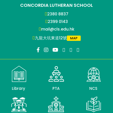
CONCORDIA LUTHERAN SCHOOL
2380 8837
2399 0143
mail@cls.edu.hk
九龍大坑東道12號
MAP
Library
PTA
NCS