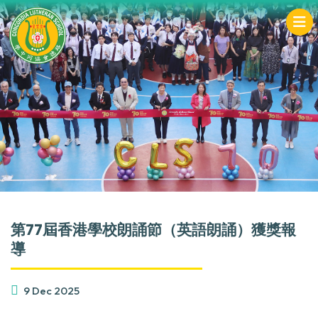
第77屆香港學校朗誦節（英語朗誦）獲獎報
導
9 Dec 2025