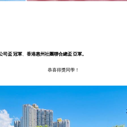
公司盃 冠軍
、
香港惠州社團聯合總盃 亞軍。
恭喜得獎同學！