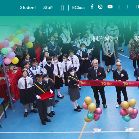
Student
Staff
EClass
關於協同