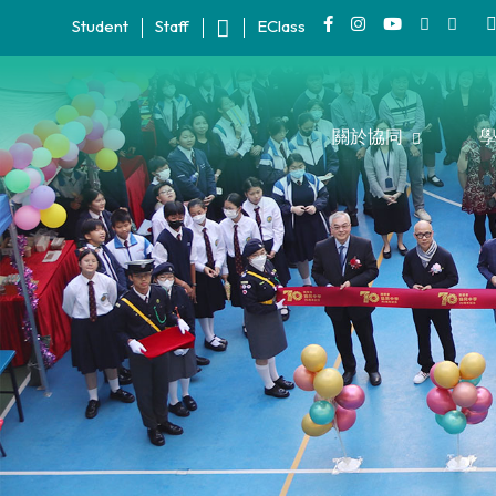
Student
Staff
EClass
關於協同