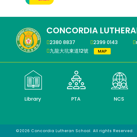
CONCORDIA LUTHERA
2380 8837
2399 0143
九龍大坑東道12號
MAP
Library
PTA
NCS
©2026 Concordia Lutheran School. All rights Reserved.