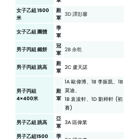
軍
女子乙組 1500
殿
3D 譚彭馨
米
軍
季
女子乙組 團體
軍
冠
男子丙組
鐵餅
2B 余乾
軍
殿
男子丙組 跳高
2C 盧天諾
軍
1A 歐偉博、1B 李振凱、1B
莫迪、
男子丙組
殿
4×400米
軍
1B 袁浚軒、1D 劉梓軒 (初
賽)
亞
男子乙組 跳高
3A 區偉業
軍
男子乙組1500
季