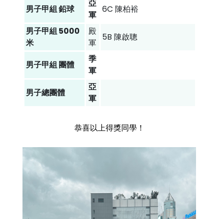
亞
男子甲組 鉛球
6C 陳柏裕
軍
男子甲組 5000
殿
5B 陳啟聰
米
軍
季
男子甲組 團體
軍
亞
男子總團體
軍
恭喜以上得獎同學！