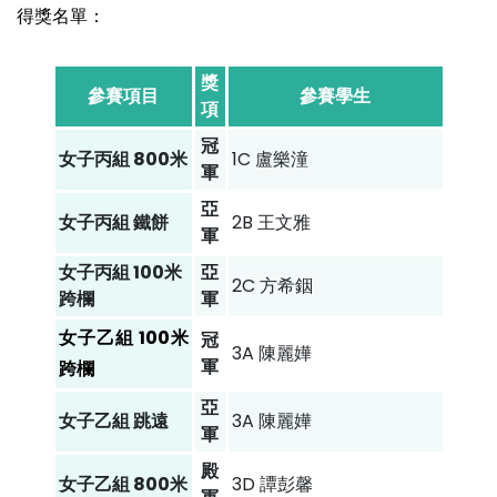
得獎名單：
獎
參賽項目
參賽學生
項
冠
女子丙組 800米
1C 盧樂潼
軍
亞
女子丙組 鐵餅
2B 王文雅
軍
女子丙組 100米
亞
2C 方希銦
跨欄
軍
女子乙組 100米
冠
3A 陳麗嬅
軍
跨欄
亞
女子乙組 跳遠
3A 陳麗嬅
軍
殿
女子乙組 800米
3D 譚彭馨