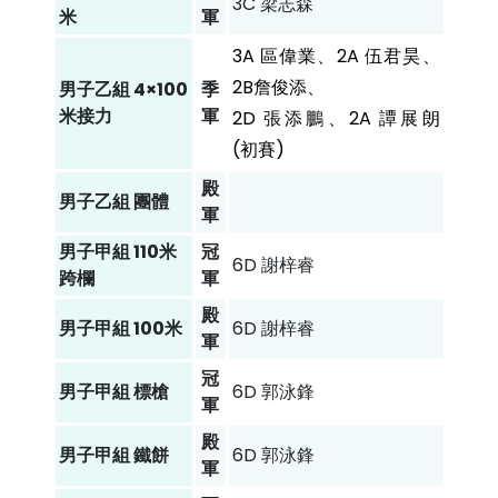
3C 梁志森
米
軍
3A 區偉業、2A 伍君昊、
2B詹俊添、
男子乙組 4×100
季
米接力
軍
2D 張添鵬、2A 譚展朗
(初賽)
殿
男子乙組 團體
軍
男子甲組 110米
冠
6D 謝梓睿
跨欄
軍
殿
男子甲組 100米
6D 謝梓睿
軍
冠
男子甲組 標槍
6D 郭泳鋒
軍
殿
男子甲組 鐵餅
6D 郭泳鋒
軍