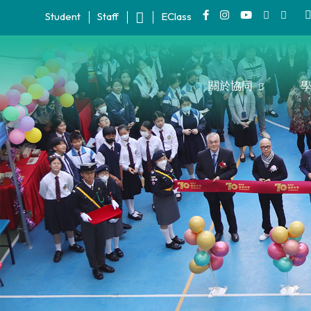
Student
Staff
EClass
關於協同