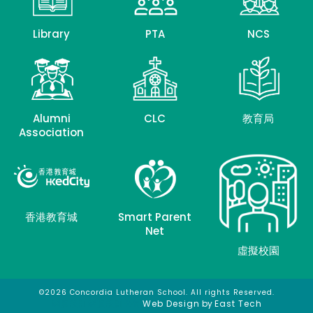
Library
PTA
NCS
Alumni
CLC
教育局
Association
香港教育城
Smart Parent
Net
虛擬校園
©2026 Concordia Lutheran School. All rights Reserved.
網頁設計
網頁設計公司
Web Design
by
East Tech