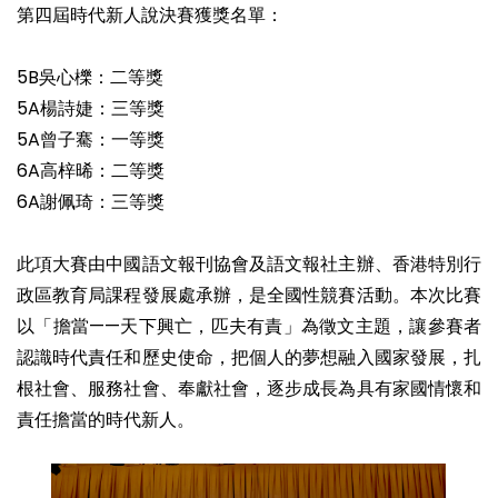
第四屆時代新人說決賽獲獎名單：
5B吳心櫟：二等獎
5A楊詩婕：三等獎
5A曾子騫：一等獎
6A高梓晞：二等獎
6A謝佩琦：三等獎
此項大賽由中國語文報刊協會及語文報社主辦、香港特別行
政區教育局課程發展處承辦，是全國性競賽活動。本次比賽
以「擔當——天下興亡，匹夫有責」為徵文主題，讓參賽者
認識時代責任和歷史使命，把個人的夢想融入國家發展，扎
根社會、服務社會、奉獻社會，逐步成長為具有家國情懷和
責任擔當的時代新人。