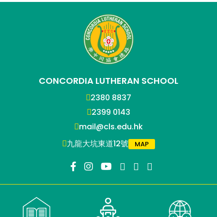
CONCORDIA LUTHERAN SCHOOL
2380 8837
2399 0143
mail@cls.edu.hk
九龍大坑東道12號
MAP