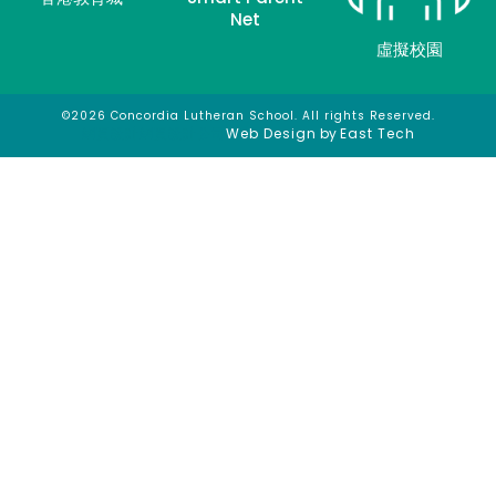
Net
虛擬校園
©2026 Concordia Lutheran School. All rights Reserved.
網頁設計
網頁設計公司
Web Design
by
East Tech