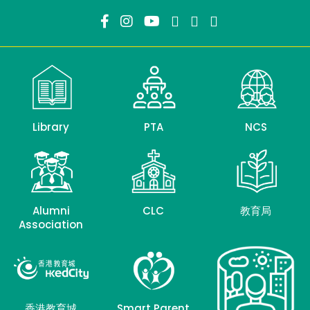
Library
PTA
NCS
Alumni
CLC
教育局
Association
香港教育城
Smart Parent