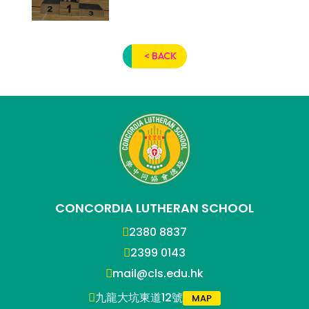
< BACK
CONCORDIA LUTHERAN SCHOOL
2380 8837
2399 0143
mail@cls.edu.hk
九龍大坑東道12號
MAP