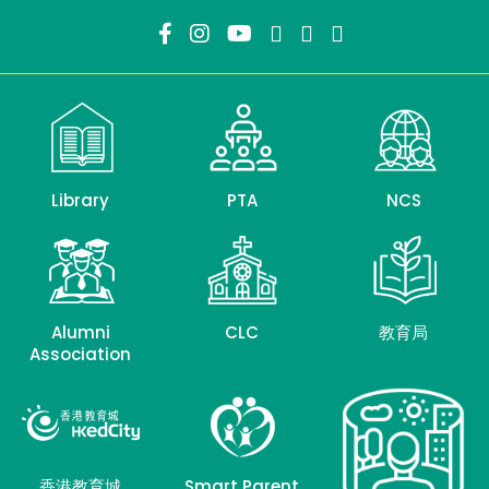
Library
PTA
NCS
Alumni
CLC
教育局
Association
香港教育城
Smart Parent