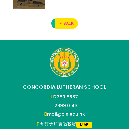
< BACK
CONCORDIA LUTHERAN SCHOOL
2380 8837
2399 0143
mail@cls.edu.hk
九龍大坑東道12號
MAP