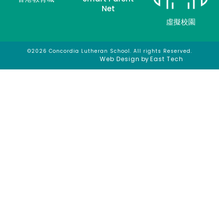
Net
虛擬校園
©2026 Concordia Lutheran School. All rights Reserved.
網頁設計
網頁設計公司
Web Design
by
East Tech