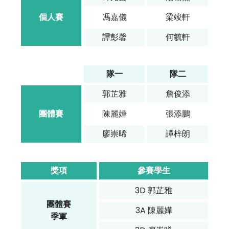
個人賽
馮嘉儀
梁竣軒
譚彭馨
何毓軒
隊一
隊二
郭芷雅
詹俊添
團體賽
陳麗嬅
張添鵬
廖崇晞
譚梓朗
獎項
參賽學生
3D 郭芷雅
團體賽
3A 陳麗嬅
季軍