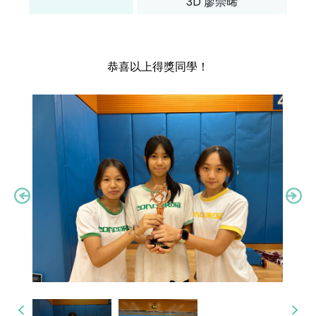
3D 廖崇晞
恭喜以上得獎同學！