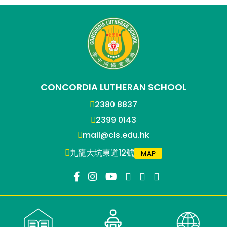
CONCORDIA LUTHERAN SCHOOL
2380 8837
2399 0143
mail@cls.edu.hk
九龍大坑東道12號
MAP