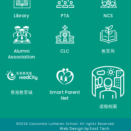
Library
PTA
NCS
Alumni
CLC
教育局
Association
香港教育城
Smart Parent
Net
虛擬校園
©2026 Concordia Lutheran School. All rights Reserved.
網頁設計
網頁設計公司
Web Design
by
East Tech