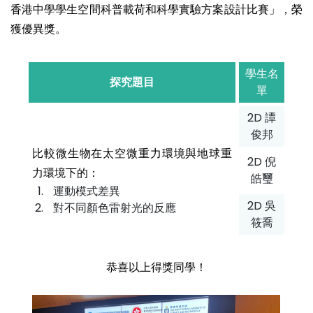
香港中學學生空間科普載荷和科學實驗方案設計比賽」，榮
獲優異獎。
學生名
探究題目
單
2D 譚
俊邦
比較微生物在太空微重力環境與地球重
2D 倪
力環境下的：
皓璽
運動模式差異
2D 吳
對不同顏色雷射光的反應
筱喬
恭喜以上得獎同學！