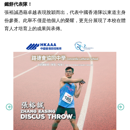
鐵餅代表隊！
張裕誠憑藉卓越表現脫穎而出，代表中國香港隊以東道主身
份參賽。此舉不僅是他個人的榮耀，更充分展現了本校在體
育人才培育上的成果與承傳。