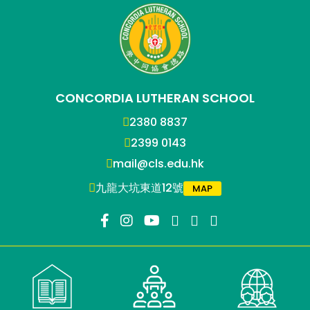
CONCORDIA LUTHERAN SCHOOL
2380 8837
2399 0143
mail@cls.edu.hk
九龍大坑東道12號
MAP