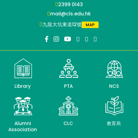
2399 0143
mail@cls.edu.hk
九龍大坑東道12號
MAP
Library
PTA
NCS
Alumni
CLC
教育局
Association