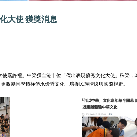
化大使 獲獎消息
大使嘉許禮」中榮獲全港十位「傑出表現優秀文化大使」殊榮，
，更激勵同學積極傳承優秀文化，培養民族情懷與國際視野。