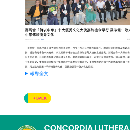
▶ 報導全文
< BACK
CONCORDIA LUTHERA