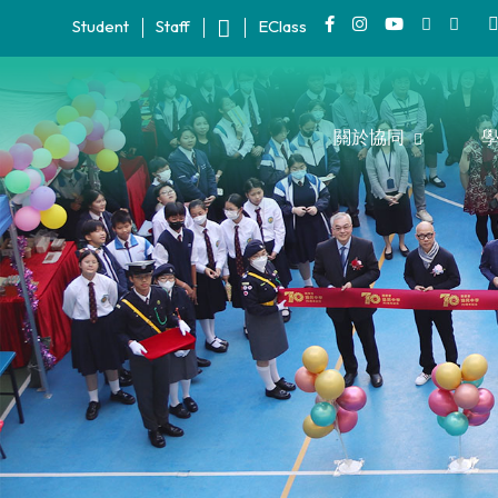
Student
Staff
EClass
關於協同