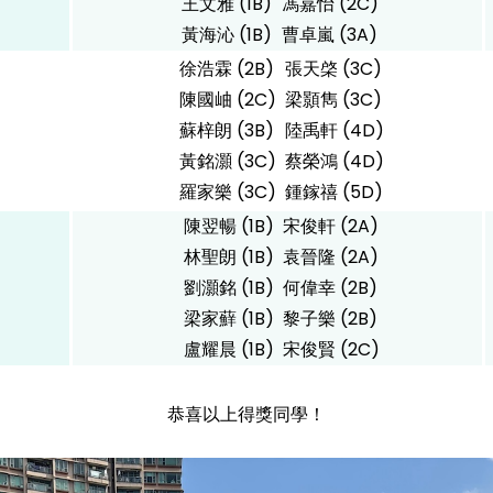
王文雅 (1B)
馮嘉怡 (2C)
黃海沁 (1B)
曹卓嵐 (3A)
徐浩霖 (2B)
張天棨 (3C)
陳國岫 (2C)
梁顥雋 (3C)
蘇梓朗 (3B)
陸禹軒 (4D)
黃銘灝 (3C)
蔡榮鴻 (4D)
羅家樂 (3C)
鍾鎵禧 (5D)
陳翌暢 (1B)
宋俊軒 (2A)
林聖朗 (1B)
袁晉隆 (2A)
劉灝銘 (1B)
何偉幸 (2B)
梁家蘚 (1B)
黎子樂 (2B)
盧耀晨 (1B)
宋俊賢 (2C)
恭喜以上得獎同學！