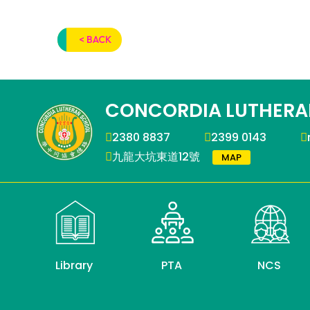
< BACK
CONCORDIA LUTHERA
2380 8837
2399 0143
九龍大坑東道12號
MAP
Library
PTA
NCS