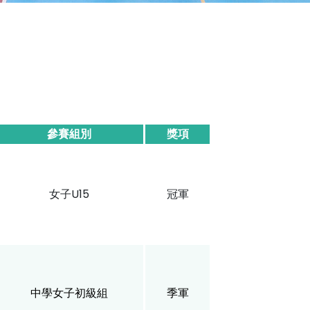
參賽組別
獎項
女子U15
冠軍
中學女子初級組
季軍