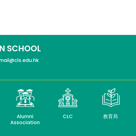
N SCHOOL
mail@cls.edu.hk
Alumni
CLC
教育局
Association