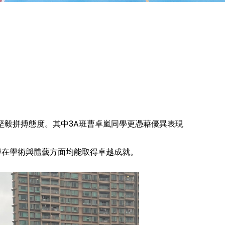
堅毅拼搏態度。其中3A班曹卓嵐同學更憑藉優異表現
學在學術與體藝方面均能取得卓越成就。