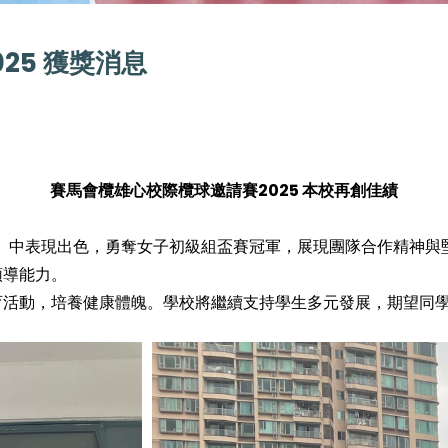
25 獲獎消息
賽馬會欖雄心校際欖球邀請賽2025 本校再創佳績
5」中表現出色，勇奪女子初級組盃賽冠軍，展現團隊合作精神與
領導能力。
育活動，培養健康體魄。學校將繼續支持學生多元發展，期望同