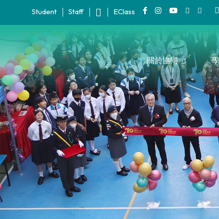
Student
Staff
EClass
關於協同