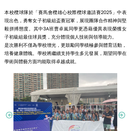
本校欖球隊於「賽馬會欖雄心校際欖球邀請賽2025」中表
現出色，勇奪女子初級組盃賽冠軍，展現團隊合作精神與堅
毅拼搏態度。其中3A班曹卓嵐同學更憑藉優異表現榮獲女
子初級組最佳球員獎，充分體現個人技術與領導能力。
是次勝利不僅為學校增光，更鼓勵同學積極參與體育活動，
培養健康體魄。學校將繼續支持學生多元發展，期望同學在
學術與體藝方面均能取得卓越成就。