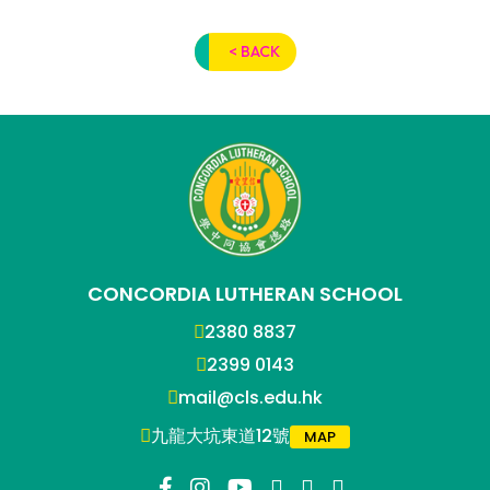
< BACK
CONCORDIA LUTHERAN SCHOOL
2380 8837
2399 0143
mail@cls.edu.hk
九龍大坑東道12號
MAP